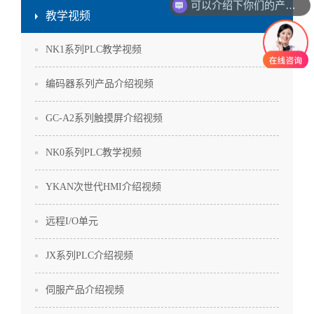
可以介绍下你们的产品么
教学视频
NK1系列PLC教学视频
编码器系列产品介绍视频
GC-A2系列触摸屏介绍视频
NK0系列PLC教学视频
YKAN次世代HMI介绍视频
远程I/O单元
JX系列PLC介绍视频
伺服产品介绍视频